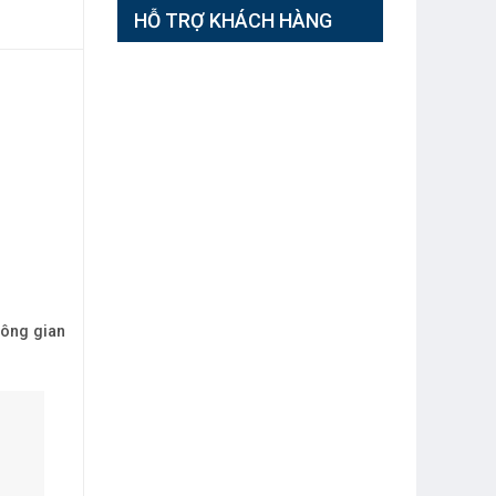
HỖ TRỢ KHÁCH HÀNG
hông gian