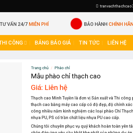
tranvachthachca
TƯ VẤN 24/7
MIỄN PHÍ
BẢO HÀNH
CHÍNH HÃ
THI CÔNG
BẢNG BÁO GIÁ
TIN TỨC
LIÊN HỆ
Trang chủ
/
Phào chỉ
Mẫu phào chỉ thạch cao
Giá:
Liên hệ
Thạch cao Minh Tuyền là đơn vị Sản xuất và Thi công 
thạch cao bằng máy cao cấp có độ đẹp, độ chính xác 
công nhiều năm kinh nghiệm các loại phào Chỉ Thạch
nhựa PU, PS cổ trần chất liệu nhựa PU cao cấp.
Chúng tôi chuyên phục vụ quý khách hoàn toàn yên t
chắn đáp ứng yêu cầu khắt khe nhất của những dự án 