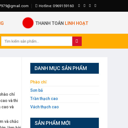
o7979@gmail.com
Hotline: 0969159160
NG
THANH TOÁN
LINH HOẠT
Tìm
kiếm:
DANH MỤC SẢN PHẨM
Phào chỉ
Sơn bả
phào chỉ
Trần thạch cao
cao và thi
 cao và
Vách thạch cao
âm và chắc
SẢN PHẨM MỚI
lớn, làm hài