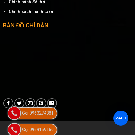
Chính sách đổi trả
Chính sách thanh toán
BẢN ĐỒ CHỈ DẪN
Gọi 0963274381
ZALO
Gọi 0969159160