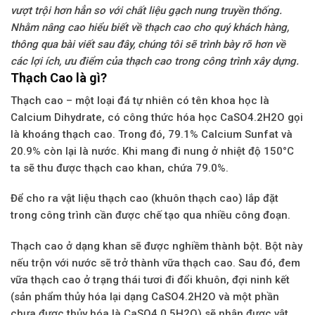
vượt trội hơn hẳn so với chất liệu gạch nung truyền thống.
Nhằm nâng cao hiểu biết về thạch cao cho quý khách hàng,
thông qua bài viết sau đây, chúng tôi sẽ trình bày rõ hơn về
các lợi ích, ưu điểm của thạch cao trong công trình xây dựng.
Thạch Cao là gì?
Thạch cao
– một loại đá tự nhiên có tên khoa học là
Calcium Dihydrate, có công thức hóa học CaSO4.2H2O gọi
là khoáng thạch cao. Trong đó, 79.1% Calcium Sunfat và
20.9% còn lại là nước. Khi mang đi nung ở nhiệt độ 150°C
ta sẽ thu được thạch cao khan, chứa 79.0%.
Để cho ra vật liệu
thạch cao
(khuôn thạch cao) lắp đặt
trong công trình cần được chế tạo qua nhiều công đoạn.
Thạch cao
ở dạng khan sẽ được nghiềm thành bột. Bột này
nếu trộn với nước sẽ trở thành vữa
thạch cao
. Sau đó, đem
vữa
thạch cao
ở trạng thái tươi đi đổi khuôn, đợi ninh kết
(sản phẩm thủy hóa lại dạng CaSO4.2H2O và một phần
chưa được thủy hóa là CaSO4.0,5H2O) sẽ nhận được vật